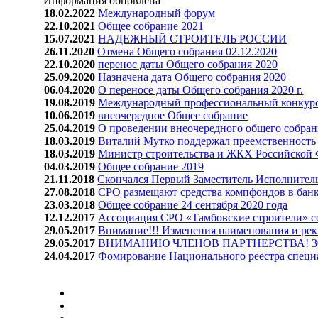
Информация обновлена
18.02.2022
Международный форум
22.10.2021
Общее собрание 2021
15.07.2021
НАДЕЖНЫЙ СТРОИТЕЛЬ РОССИИ
26.11.2020
Отмена Общего собрания 02.12.2020
22.10.2020
перенос даты Общего собрания 2020
25.09.2020
Назначена дата Общего собрания 2020
06.04.2020
О переносе даты Общего собрания 2020 г.
19.08.2019
Международный профессиональный конкурс
10.06.2019
внеочередное Общее собрание
25.04.2019
О проведении внеочередного общего собра
18.03.2019
Виталий Мутко поддержал преемственност
18.03.2019
Министр строительства и ЖКХ Российской
04.03.2019
Общее собрание 2019
21.11.2018
Скончался Первый Заместитель Исполните
27.08.2018
СРО размещают средства компфондов в банка
23.03.2018
Общее собрание 24 сентября 2020 года
12.12.2017
Ассоциация СРО «Тамбовские строители» с
29.05.2017
Внимание!!! Изменения наименования и рек
29.05.2017
ВНИМАНИЮ ЧЛЕНОВ ПАРТНЕРСТВА! 30 мая 
24.04.2017
Фомирование Национального реестра специа