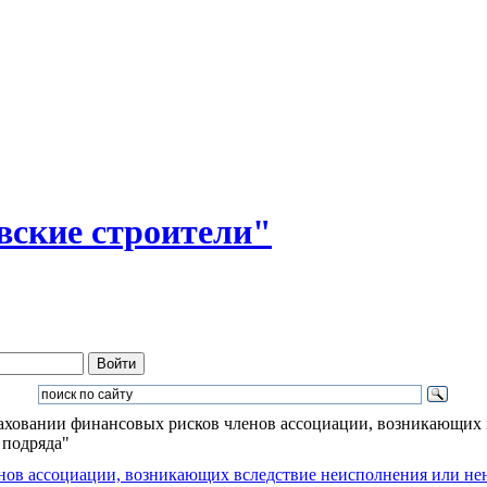
ские строители"
ховании финансовых рисков членов ассоциации, возникающих 
 подряда"
ов ассоциации, возникающих вследствие неисполнения или не