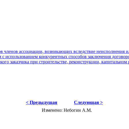
в членов ассоциации, возникающих вследствие неисполнения ил
м с использованием конкурентных способов заключения договор
го заказчика при строительстве, реконструкции, капитальном 
< Предыдущая
Следующая >
Изменено: Небогин А.М.